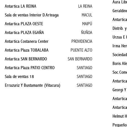
Aura Lib
Antartica LA REINA
LA REINA
Geraldin
Sala de ventas Interior D.Arteaga
MACUL
Antarti
Antartica PLAZA OESTE
MAIPÚ
Distrib. 
Antartica PLAZA EGAÑA
ÑUÑOA
Urzua E H
Antartica Costanera Center
PROVIDENCIA
Irma Hen
Antartica Plaza TOBALABA
PUENTE ALTO
Sociedad
Antartica SAN BERNARDO
SAN BERNARDO
Boris Al
Antartica Plaza PATIO CENTRO
SANTIAGO
Soc.Come
Sala de ventas 18
SANTIAGO
Antartic
Errazuriz Y Bustamante (Vitacura)
SANTIAGO
Georgi Y
Antartic
Antarti
Helmut H
Pequeño 