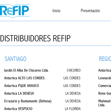
Inicio
Presentación
DISTRIBUIDORES REFIP
SANTIAGO
REGI
Jardin El Alba De Chicureo Ltda.
Antarti
CHICUREO
Antartica ALTO LAS CONDES
Leonardo
LAS CONDES
Antartica PQUE ARAUCO
Comercia
LAS CONDES
Antartica LA DEHESA
Rene Gonz
LA DEHESA
Errazuriz y Bustamante (Dehesa)
Mahmud 
LA DEHESA
Ltda.
Antartica VESPUCIO
LA FLORIDA